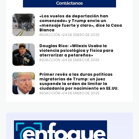
«Los vuelos de deportación han
comenzado» y Trump envía un
«mensaje fuerte y claro», dice la Casa
Blanca
REDACCIÓN
24 DE ENERO DE 2025
Douglas Rico: «Wilexis Usaba la
violencia psicológica y física para
aterrorizar a petareños»
REDACCIÓN
24 DE ENERO DE 2025
Primer revés a las duras políticas
migratorias de Trump: un juez
suspende la orden de limitar la
ciudadanía por nacimiento en EE.UU.
REDACCIÓN
24 DE ENERO DE 2025