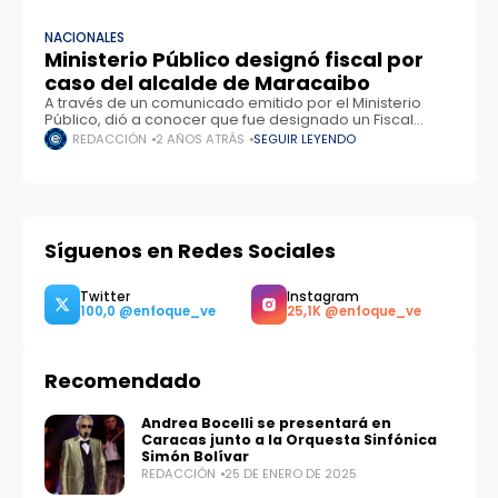
NACIONALES
Ministerio Público designó fiscal por
caso del alcalde de Maracaibo
A través de un comunicado emitido por el Ministerio
Público, dió a conocer que fue designado un Fiscal
Nacional para procesar las denuncias contra
REDACCIÓN
2 AÑOS ATRÁS
SEGUIR LEYENDO
funcionarios adscritos a la Alcaldía de
Síguenos en Redes Sociales
Recomendado
Andrea Bocelli se presentará en
Caracas junto a la Orquesta Sinfónica
Twitter
Instagram
100,0
25,1K
Simón Bolívar
REDACCIÓN
25 DE ENERO DE 2025