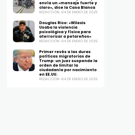
envía un «mensaje fuerte y
claro», dice la Casa Blanca
REDACCIÓN
24 DE ENERO DE 2025
Douglas Rico: «Wilexis
Usaba la violencia
psicológica y física para
aterrorizar a petareños»
REDACCIÓN
24 DE ENERO DE 2025
Primer revés a las duras
políticas migratorias de
Trump: un juez suspende la
orden de limitar la
ciudadanía por nacimiento
en EE.UU.
REDACCIÓN
24 DE ENERO DE 2025