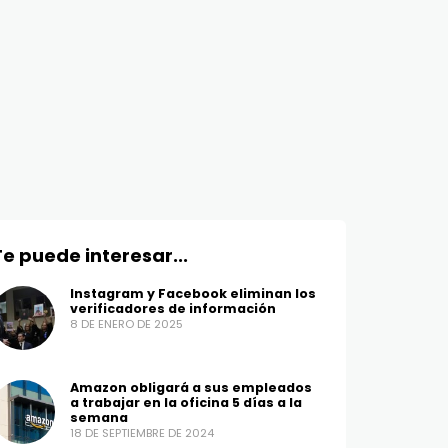
ENTRETENIMIENTO
ENTRETENIMIEN
Jennifer López y Ben
¡Zendaya y
Affleck, oficialmente
Holland est
divorciados
comprometi
7 DE ENERO DE 2025
6 DE ENERO DE 2
Te puede interesar...
Instagram y Facebook eliminan los
verificadores de información
8 DE ENERO DE 2025
Amazon obligará a sus empleados
a trabajar en la oficina 5 días a la
semana
18 DE SEPTIEMBRE DE 2024