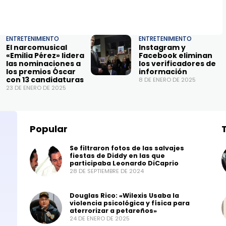
ENTRETENIMIENTO
ENTRETENIMIENTO
El narcomusical
Instagram y
«Emilia Pérez» lidera
Facebook eliminan
las nominaciones a
los verificadores de
los premios Óscar
información
con 13 candidaturas
8 DE ENERO DE 2025
23 DE ENERO DE 2025
Popular
Se filtraron fotos de las salvajes
fiestas de Diddy en las que
participaba Leonardo DiCaprio
28 DE SEPTIEMBRE DE 2024
Douglas Rico: «Wilexis Usaba la
violencia psicológica y física para
aterrorizar a petareños»
24 DE ENERO DE 2025