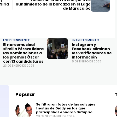
 y
Localizan el sexto cuerpo tras
Siria
hundimiento de la barcaza en el Lago
de Maracaibo
ENTRETENIMIENTO
ENTRETENIMIENTO
El narcomusical
Instagram y
«Emilia Pérez» lidera
Facebook eliminan
las nominaciones a
los verificadores de
los premios Óscar
información
con 13 candidaturas
8 DE ENERO DE 2025
23 DE ENERO DE 2025
Popular
Se filtraron fotos de las salvajes
fiestas de Diddy en las que
participaba Leonardo DiCaprio
28 DE SEPTIEMBRE DE 2024