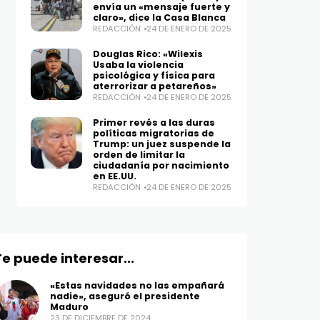
envía un «mensaje fuerte y
claro», dice la Casa Blanca
REDACCIÓN
24 DE ENERO DE 2025
Douglas Rico: «Wilexis
Usaba la violencia
psicológica y física para
aterrorizar a petareños»
REDACCIÓN
24 DE ENERO DE 2025
ENTRETENIMIENTO
ENTRETENIMIEN
Jennifer López y Ben
¡Zendaya y
Primer revés a las duras
Affleck, oficialmente
Holland est
políticas migratorias de
divorciados
comprometi
Trump: un juez suspende la
orden de limitar la
7 DE ENERO DE 2025
6 DE ENERO DE 2
ciudadanía por nacimiento
en EE.UU.
REDACCIÓN
24 DE ENERO DE 2025
Te puede interesar...
«Estas navidades no las empañará
nadie», aseguró el presidente
Maduro
23 DE DICIEMBRE DE 2024