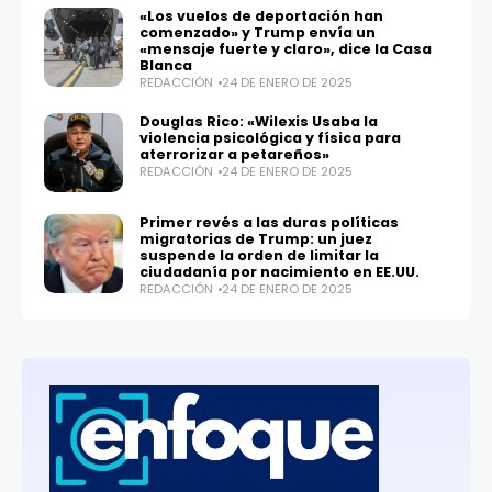
«Los vuelos de deportación han
comenzado» y Trump envía un
«mensaje fuerte y claro», dice la Casa
Blanca
REDACCIÓN
24 DE ENERO DE 2025
Douglas Rico: «Wilexis Usaba la
violencia psicológica y física para
aterrorizar a petareños»
REDACCIÓN
24 DE ENERO DE 2025
Primer revés a las duras políticas
migratorias de Trump: un juez
suspende la orden de limitar la
ciudadanía por nacimiento en EE.UU.
REDACCIÓN
24 DE ENERO DE 2025